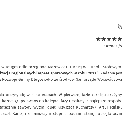
Ocena 0/5
y w Długosiodle rozegrano Mazowiecki Turniej w Futbolu Stołowym.
izacja regionalnych imprez sportowych w roku 2022”
. Zadanie jest
ecz Rozwoju Gminy Długosiodło ze środków Samorządu Województwa
nia toczyły się w kilku etapach. W pierwszej fazie turnieju drużyny
 każdej grupy awans do kolejnej fazy uzyskały 2 najlepsze zespoły.
atecznie zawody wygrał duet Krzysztof Kucharczyk, Artur Iciński,
 i Jacek Kania, na najniższym stopniu podium stanęli ubiegłoroczni