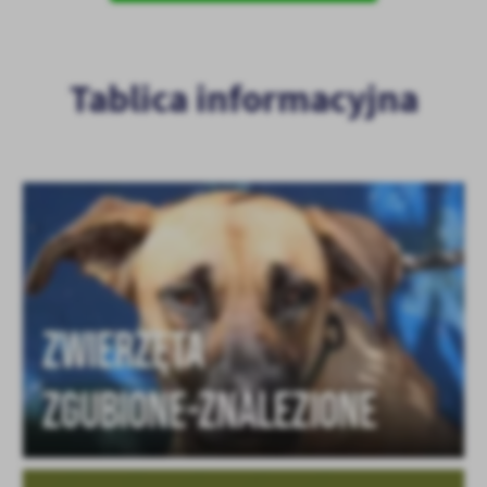
Tablica informacyjna