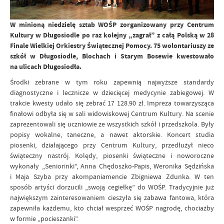
W minioną niedzielę sztab WOŚP zorganizowany przy Centrum
Kultury w Długosiodle po raz kolejny „zagrał” z całą Polską w 28
Finale Wielkiej Orkiestry Świątecznej Pomocy. 75 wolontariuszy ze
szkół w Długosiodle, Blochach i Starym Bosewie kwestowało
na ulicach Długosiodła.
Środki zebrane w tym roku zapewnią najwyższe standardy
diagnostyczne i lecznicze w dziecięcej medycynie zabiegowej. W
trakcie kwesty udało się zebrać 17 128.90 zł. Impreza towarzysząca
finałowi odbyła się w sali widowiskowej Centrum Kultury. Na scenie
zaprezentowali się uczniowie ze wszystkich szkół i przedszkola. Były
popisy wokalne, taneczne, a nawet aktorskie. Koncert studia
piosenki, działającego przy Centrum Kultury, przedłużył nieco
świąteczny nastrój. Kolędy, piosenki świąteczne i noworoczne
wykonały „Seniorinki”, Anna Chędoszko-Papis, Weronika Sędzińska
i Maja Szyba przy akompaniamencie Zbigniewa Zdunka. W ten
sposób artyści dorzucili „swoją cegiełkę” do WOŚP. Tradycyjnie już
największym zainteresowaniem cieszyła się zabawa fantowa, która
zapewniła każdemu, kto chciał wesprzeć WOŚP nagrodę, chociażby
w formie „pocieszanki”.