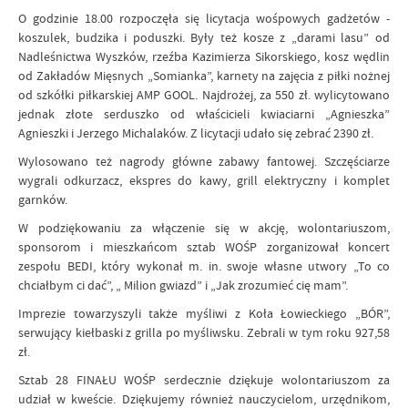
O godzinie 18.00 rozpoczęła się licytacja wośpowych gadżetów -
koszulek, budzika i poduszki. Były też kosze z „darami lasu” od
Nadleśnictwa Wyszków, rzeźba Kazimierza Sikorskiego, kosz wędlin
od Zakładów Mięsnych „Somianka”, karnety na zajęcia z piłki nożnej
od szkółki piłkarskiej AMP GOOL. Najdrożej, za 550 zł. wylicytowano
jednak złote serduszko od właścicieli kwiaciarni „Agnieszka”
Agnieszki i Jerzego Michalaków. Z licytacji udało się zebrać 2390 zł.
Wylosowano też nagrody główne zabawy fantowej. Szczęściarze
wygrali odkurzacz, ekspres do kawy, grill elektryczny i komplet
garnków.
W podziękowaniu za włączenie się w akcję, wolontariuszom,
sponsorom i mieszkańcom sztab WOŚP zorganizował koncert
zespołu BEDI, który wykonał m. in. swoje własne utwory „To co
chciałbym ci dać”, „ Milion gwiazd” i „Jak zrozumieć cię mam”.
Imprezie towarzyszyli także myśliwi z Koła Łowieckiego „BÓR”,
serwujący kiełbaski z grilla po myśliwsku. Zebrali w tym roku 927,58
zł.
Sztab 28 FINAŁU WOŚP serdecznie dziękuje wolontariuszom za
udział w kweście. Dziękujemy również nauczycielom, urzędnikom,