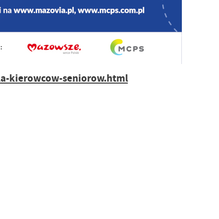
dla-kierowcow-seniorow.html