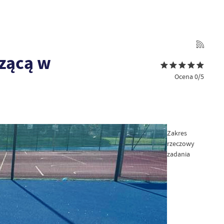
szącą w
Ocena 0/5
Zakres
rzeczowy
zadania