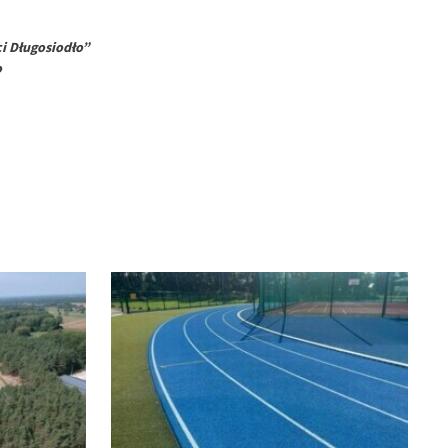
i Długosiodło”
o