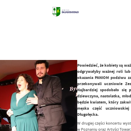
Powiedzieć, że kobiety są ważn
odgrywałyby ważnej roli lub
okazania PANIOM podziwu za t
przekonywali uczniowie Ze
Najbardziej spodobało się 
dziewczyna, nastolatka, młod
będzie kwiatem, który zakw
męska część uczniowskiej
Długołęcka.
W drugiej części koncertu wys
w Poznaniu oraz Artyści Towa