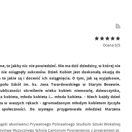
Ocena 0/5
e, to jakby nic nie powiedzieć. Nie ma dziś dziedziny, w której nie
 nie osiągnęły sukcesów. Dzień Kobiet jest doskonałą okazją do
o jakie są i docenić ich osiągnięcia. O tym, jak są wyjątkowe,
społu Szkół im. ks. Jana Twardowskiego w Starym Bosewie.
publiczności określenie wieku kobiet: niemowlę, dziewczynka,
a kobieta, młoda kobieta i... młoda kobieta. - Niech każdy dzień
ita w waszych rękach - zgromadzonym młodym kobietom życzyła
 społeczności. Do występu przygotowała młodzież Marzena
tąpili absolwenci Prywatnego Policealnego Studium Sztuki Wokalnej
rzystwa Muzycznego Schola Cantorum Posnaniensis z programem pt.