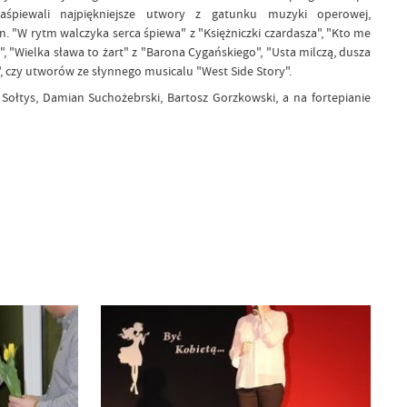
aśpiewali najpiękniejsze utwory z gatunku muzyki operowej,
n. "W rytm walczyka serca śpiewa" z "Księżniczki czardasza", "Kto me
ty", "Wielka sława to żart" z "Barona Cygańskiego", "Usta milczą, dusza
", czy utworów ze słynnego musicalu "West Side Story".
a Sołtys, Damian Suchożebrski, Bartosz Gorzkowski, a na fortepianie