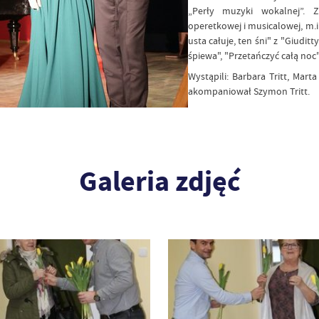
„Perły muzyki wokalnej”. Z
operetkowej i musicalowej, m.i
usta całuje, ten śni" z "Giudit
śpiewa", "Przetańczyć całą noc
Wystąpili: Barbara Tritt, Mart
akompaniował Szymon Tritt.
Galeria zdjęć