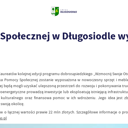
połecznej w Długosiodle w
ureatów kolejnej edycji programu dobrosąsiedzkiego „Wzmocnij Swoje Otoc
ka Pomocy Społecznej zostanie wyposażona w nowoczesny sprzęt i meble 
iowej będą mogli uzyskać ulepszoną przestrzeń do rozwoju i pokonywania t
roenergetyczne prowadzą inwestycje lub eksploatują istniejącą infrastruk
o i kulturalnego oraz finansowa pomoc w ich wdrożeniu. Jego idea jest 
swoją okolicę.
w o łącznej wartości prawie 22 mln złotych. Szczegółowe informacje o pro
s.pl