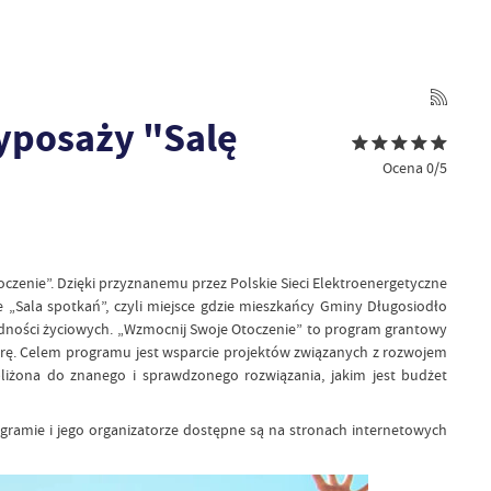
yposaży "Salę
Ocena 0/5
zenie”. Dzięki przyznanemu przez Polskie Sieci Elektroenergetyczne
„Sala spotkań”, czyli miejsce gdzie mieszkańcy Gminy Długosiodło
rudności życiowych. „Wzmocnij Swoje Otoczenie” to program grantowy
turę. Celem programu jest wsparcie projektów związanych z rozwojem
zbliżona do znanego i sprawdzonego rozwiązania, jakim jest budżet
gramie i jego organizatorze dostępne są na stronach internetowych