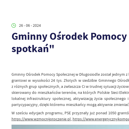
26 - 06 - 2024
Gminny Ośrodek Pomocy S
spotkań"
Gminny Ośrodek Pomocy Społecznej w Długosiodle został jednym z la
grantowi w wysokości 24 tys. Złotych w siedzibie Gminnego Ośrod
z różnych grup społecznych, a zwłaszcza Ci w trudnej sytuacji życ
skierowany do mieszkańców terenów, na których Polskie Sieci Elekt
lokalnej infrastruktury społecznej, aktywizacją życia społeczneg
partycypacyjny, dzięki któremu mieszkańcy mogą aktywnie zmieniać 
W sześciu edycjach programu, PSE przyznały już ponad 1050 grantó
https://www.wzmocnijotoczenie.pl
,
https://www.energetycznykompa