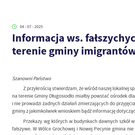
04 - 07 - 2025
Informacja ws. fałszychy
terenie gminy imigrantó
Szanowni Państwo
Z przykrością stwierdzam, że wśród naszej lokalnej s
na terenie Gminy Długosiodło miałby powstać ośrodek dla 
i nie prowadzi żadnych działań zmierzających do przyjęci
gminy z jakimkolwiek wnioskiem bądź informację dotyczą
Przekazy wg których w budynkach dawnych szkół w
fałszywe. W Wólce Grochowej i Nowej Pecynie gmina nie