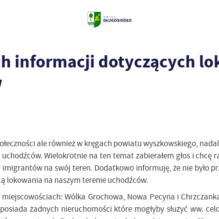
ch informacji dotyczących l
w
połeczności ale również w kręgach powiatu wyszkowskiego, nadal 
uchodźców. Wielokrotnie na ten temat zabierałem głos i chcę r
a imigrantów na swój teren. Dodatkowo informuję, że nie było pr
cą lokowania na naszym terenie uchodźców.
 miejscowościach: Wólka Grochowa, Nowa Pecyna i Chrzczanka
 posiada żadnych nieruchomości które mogłyby służyć ww. celo