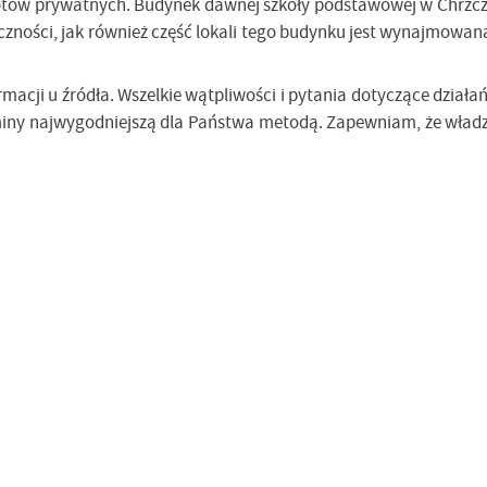
iotów prywatnych. Budynek dawnej szkoły podstawowej w Chrzcz
połeczności, jak również część lokali tego budynku jest wynajmow
rmacji u źródła. Wszelkie wątpliwości i pytania dotyczące dzia
miny najwygodniejszą dla Państwa metodą. Zapewniam, że władze