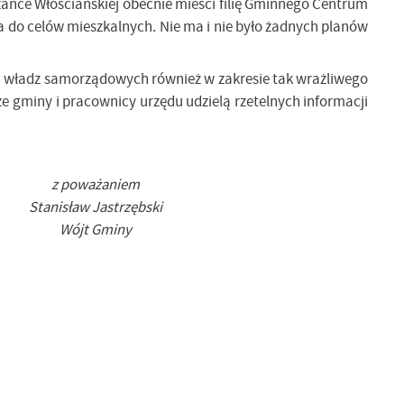
ance Włościańskiej obecnie mieści filię Gminnego Centrum
ana do celów mieszkalnych. Nie ma i nie było żadnych planów
łań władz samorządowych również w zakresie tak wrażliwego
 gminy i pracownicy urzędu udzielą rzetelnych informacji
z poważaniem
Stanisław Jastrzębski
Wójt Gminy