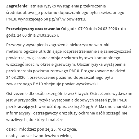
Zagrożenie:
Istnieje ryzyko wystąpienia przekroczenia
średniodobowego poziomu dopuszczalnego pyłu zawieszonego
PM10, wynoszącego 50 µg/m³, w powietrzu.
Przewidywany czas trwania:
Od godz. 07:00 dnia 24.03.2026 r. do
godz. 24:00 dnia 24.03.2026 r.
Przyczyny wystąpienia zagrożenia niekorzystne warunki
meteorologiczne utrudniające rozprzestrzenianie się zanieczyszczeń
powietrza, zwiększona emisja z sektora bytowo‑komunalnego,
w szczególności w okresie grzewczym. Obszar ryzyka wystąpienia
przekroczenia poziomu zerowego PM10. Prognozowane na dzień
24.03.2026 r. przekroczenie poziomu dopuszczalnego pyłu
zawieszonego PM10 obejmuje powiat wyszkowski.
Ostrzeżenie dla osób szczególnie wrażliwych. Ostrzeżenie wydawane
jest w przypadku ryzyka wystąpienia dobowych stężeń pyłu PM10
przekraczających wartość dopuszczalną 50 µg/m³. Ma ono charakter
informacyjny i ostrzegawczy oraz służy ochronie osób szczególnie
wrażliwych, do których należą:
dzieci i młodzież poniżej 25. roku życia,
osoby starsze i w podeszłym wieku,