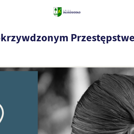
okrzywdzonym Przestępstw