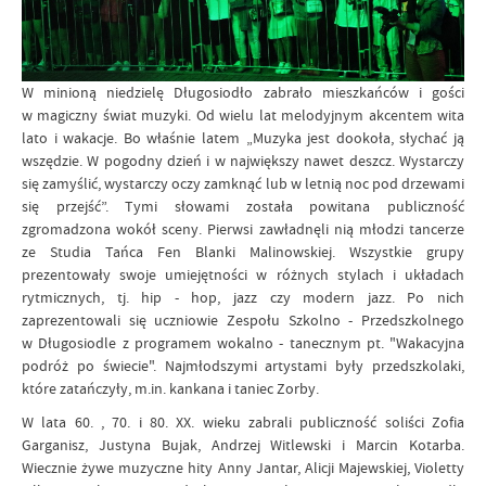
W minioną niedzielę Długosiodło zabrało mieszkańców i gości
w magiczny świat muzyki. Od wielu lat melodyjnym akcentem wita
lato i wakacje. Bo właśnie latem „Muzyka jest dookoła, słychać ją
wszędzie. W pogodny dzień i w największy nawet deszcz. Wystarczy
się zamyślić, wystarczy oczy zamknąć lub w letnią noc pod drzewami
się przejść”. Tymi słowami została powitana publiczność
zgromadzona wokół sceny. Pierwsi zawładnęli nią młodzi tancerze
ze Studia Tańca Fen Blanki Malinowskiej. Wszystkie grupy
prezentowały swoje umiejętności w różnych stylach i układach
rytmicznych, tj. hip - hop, jazz czy modern jazz. Po nich
zaprezentowali się uczniowie Zespołu Szkolno - Przedszkolnego
w Długosiodle z programem wokalno - tanecznym pt. "Wakacyjna
podróż po świecie". Najmłodszymi artystami były przedszkolaki,
które zatańczyły, m.in. kankana i taniec Zorby.
W lata 60. , 70. i 80. XX. wieku zabrali publiczność soliści Zofia
Garganisz, Justyna Bujak, Andrzej Witlewski i Marcin Kotarba.
Wiecznie żywe muzyczne hity Anny Jantar, Alicji Majewskiej, Violetty