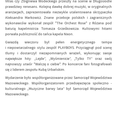
Villas czy Zbigniewa Wodeckiego przeszły na scenie w Długosiodle
prawdziwy renesans. Kolejną dawkę dobrej muzyki, w oryginalnych
aranżacjach, zaprezentowała niezwykle utalentowana skrzypaczka
Aleksandra Markowicz. Znane przeboje polskich i zagranicznych
wykonawców wykonał zespół "The Orchest Rose" z Różana pod
batutą kapelmistrza Tomasza Grześkowicza. Kultowymi hitami
porwała publiczność do tańca kapela Nixon.
Gwiazdą wieczoru był pełen energetycznego tempa
i niepowtarzalnego stylu zespół PLAYBOYS. Przyciągnął pod scenę
tłumy i dostarczył niezapomnianych wrażeń, wykonując swoje
największe hity: „Lejde”, „Wyśmienicie”, „Tylko TY” oraz swój
najnowszy utwór "Walczę o ciebie". Po koncercie fani fotografowali
się z liderem zespołu Kubą Urbańskim.
Wydarzenie było współorganizowane przez Samorząd Województwa
Mazowieckiego. Współorganizatorem przedsięwzięcia społeczno -
kulturalnego „Muzyczne barwy lata” był Samorząd Województwa
Mazowieckiego.