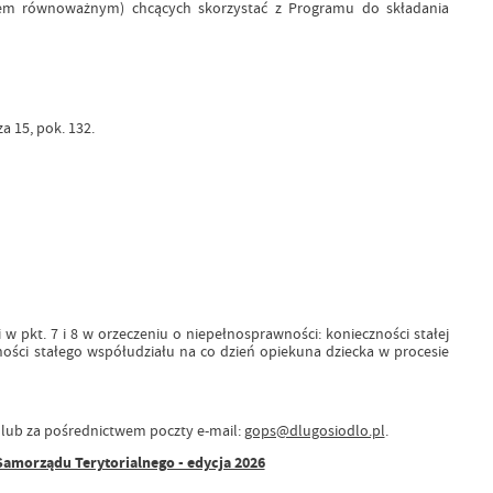
iem równoważnym) chcących skorzystać z Programu do składania
 15, pok. 132.
 pkt. 7 i 8 w orzeczeniu o niepełnosprawności: konieczności stałej
ności stałego współudziału na co dzień opiekuna dziecka w procesie
 lub za pośrednictwem poczty e-mail:
gops@dlugosiodlo.pl
.
Samorządu Terytorialnego - edycja 2026