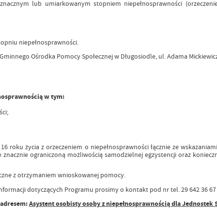
 znacznym lub umiarkowanym stopniem niepełnosprawności (orzeczen
stopniu niepełnosprawności.
Gminnego Ośrodka Pomocy Społecznej w Długosiodle, ul. Adama Mickiewicza
łnosprawnością w tym:
ci;
16 roku życia z orzeczeniem o niepełnosprawności łącznie ze wskazaniami w
 znacznie ograniczoną możliwością samodzielnej egzystencji oraz koniecz
naczne z otrzymaniem wnioskowanej pomocy.
ormacji dotyczących Programu prosimy o kontakt pod nr tel. 29 642 36 67
d adresem:
Asystent osobisty osoby z niepełnosprawnością dla Jednostek 