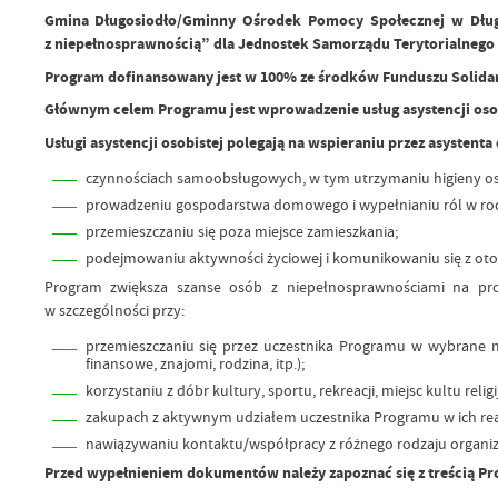
Gmina Długosiodło/Gminny Ośrodek Pomocy Społecznej w Długosi
z niepełnosprawnością” dla Jednostek Samorządu Terytorialnego 
Program dofinansowany jest w 100% ze środków Funduszu Solidar
Głównym celem Programu jest wprowadzenie usług asystencji os
Usługi asystencji osobistej polegają na wspieraniu przez asystenta
czynnościach samoobsługowych, w tym utrzymaniu higieny oso
prowadzeniu gospodarstwa domowego i wypełnianiu ról w rod
przemieszczaniu się poza miejsce zamieszkania;
podejmowaniu aktywności życiowej i komunikowaniu się z ot
Program zwiększa szanse osób z niepełnosprawnościami na prow
w szczególności przy:
przemieszczaniu się przez uczestnika Programu w wybrane mie
finansowe, znajomi, rodzina, itp.);
korzystaniu z dóbr kultury, sportu, rekreacji, miejsc kultu relig
zakupach z aktywnym udziałem uczestnika Programu w ich real
nawiązywaniu kontaktu/współpracy z różnego rodzaju organiz
Przed wypełnieniem dokumentów należy zapoznać się z treścią Pr