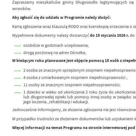
Zapraszamy mieszkańców gminy Długosiodło legitymujących się
wniosków.
Aby zgłosić się do udziału w Programie należy złożyć:
Kartę zgłoszenia wraz klauzulą RODO oraz kserokopię orzeczenia o 
Wypełnione dokumenty należy dostarczyć
do 15 stycznia 2026 r.
do 
osobiście w godzinach urzędowania;
drogą pocztową na adres Ośrodka;
W bieżącym roku planowane jest objęcie pomocą 18 osób z niepe
2 osoba ze znacznym sprzężonym stopniem niepełnosprawnoś
4 osoba z umiarkowanym stopniem niepełnosprawności ;
11 osoby ze znacznym stopniem niepełnosprawności;
1 dziecko w wieku od ukończenia 2 roku życia do ukończenia 
lub długotrwałej opieki lub pomocy innej osoby w związku ze
jego leczenia, ,rehabilitacji i edukacji.
Jednocześnie informujemy, że złożenie zgłoszenia nie jest równoz
W przypadku trudności ze złożeniem dokumentów lub uzyskaniem inf
Więcej informacji na temat Programu na stronie internetowej po