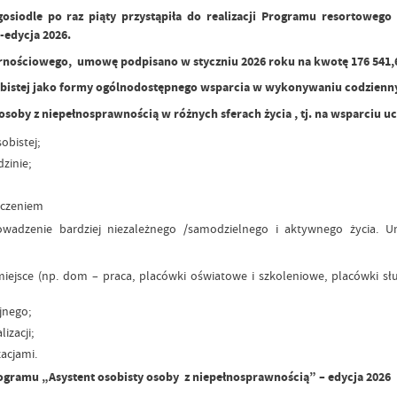
odle po raz piąty przystąpiła do realizacji Programu resortowego Mi
-edycja 2026.
nościowego, umowę podpisano w styczniu 2026 roku na kwotę 176 541,6
obistej jako formy ogólnodostępnego wsparcia w wykonywaniu codzienn
 osoby z niepełnosprawnością w różnych sferach życia , tj. na wsparciu u
bistej;
zinie;
oczeniem
adzenie bardziej niezależnego /samodzielnego i aktywnego życia. U
jsce (np. dom – praca, placówki oświatowe i szkoleniowe, placówki służby
ijnego;
izacji;
acjami.
ogramu „Asystent osobisty osoby z niepełnosprawnością” – edycja 2026