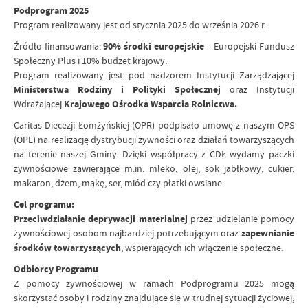
Podprogram 2025
Program realizowany jest od stycznia 2025 do września 2026 r.
Źródło finansowania:
90% środki europejskie
– Europejski Fundusz
Społeczny Plus i 10% budżet krajowy.
Program realizowany jest pod nadzorem Instytucji Zarządzającej
Ministerstwa Rodziny i Polityki Społecznej
oraz Instytucji
Wdrażającej
Krajowego Ośrodka Wsparcia Rolnictwa.
Caritas Diecezji Łomżyńskiej (OPR) podpisało umowę z naszym OPS
(OPL) na realizację dystrybucji żywności oraz działań towarzyszących
na terenie naszej Gminy. Dzięki współpracy z CDŁ wydamy paczki
żywnościowe zawierające m.in. mleko, olej, sok jabłkowy, cukier,
makaron, dżem, mąkę, ser, miód czy płatki owsiane.
Cel programu:
Przeciwdziałanie deprywacji materialnej
przez udzielanie pomocy
żywnościowej osobom najbardziej potrzebującym oraz
zapewnianie
środków towarzyszących
, wspierających ich włączenie społeczne.
Odbiorcy Programu
Z pomocy żywnościowej w ramach Podprogramu 2025 mogą
skorzystać osoby i rodziny znajdujące się w trudnej sytuacji życiowej,