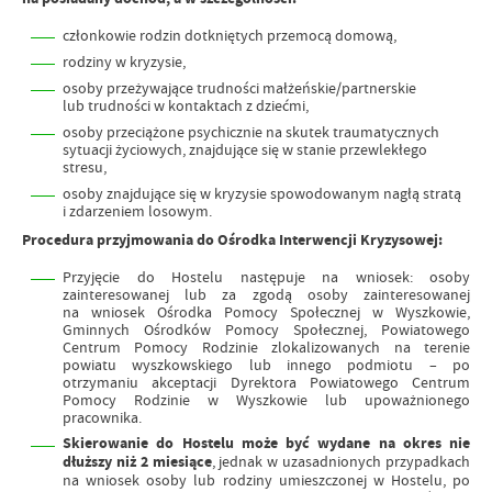
członkowie rodzin dotkniętych przemocą domową,
rodziny w kryzysie,
osoby przeżywające trudności małżeńskie/partnerskie
lub trudności w kontaktach z dziećmi,
osoby przeciążone psychicznie na skutek traumatycznych
sytuacji życiowych, znajdujące się w stanie przewlekłego
stresu,
osoby znajdujące się w kryzysie spowodowanym nagłą stratą
i zdarzeniem losowym.
Procedura przyjmowania do Ośrodka Interwencji Kryzysowej:
Przyjęcie do Hostelu następuje na wniosek: osoby
zainteresowanej lub za zgodą osoby zainteresowanej
na wniosek Ośrodka Pomocy Społecznej w Wyszkowie,
Gminnych Ośrodków Pomocy Społecznej, Powiatowego
Centrum Pomocy Rodzinie zlokalizowanych na terenie
powiatu wyszkowskiego lub innego podmiotu – po
otrzymaniu akceptacji Dyrektora Powiatowego Centrum
Pomocy Rodzinie w Wyszkowie lub upoważnionego
pracownika.
Skierowanie do Hostelu może być wydane na okres nie
dłuższy niż 2 miesiące
, jednak w uzasadnionych przypadkach
na wniosek osoby lub rodziny umieszczonej w Hostelu, po