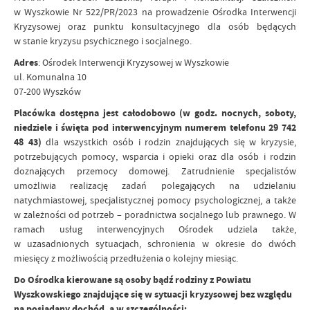
w Wyszkowie Nr 522/PR/2023 na prowadzenie Ośrodka Interwencji
Kryzysowej oraz punktu konsultacyjnego dla osób będących
w stanie kryzysu psychicznego i socjalnego.
Adres
: Ośrodek Interwencji Kryzysowej w Wyszkowie
ul. Komunalna 10
07-200 Wyszków
Placówka dostępna jest całodobowo (w godz. nocnych, soboty,
niedziele i święta pod interwencyjnym numerem telefonu 29 742
48 43)
dla wszystkich osób i rodzin znajdujących się w kryzysie,
potrzebujących pomocy, wsparcia i opieki oraz dla osób i rodzin
doznających przemocy domowej. Zatrudnienie specjalistów
umożliwia realizację zadań polegających na udzielaniu
natychmiastowej, specjalistycznej pomocy psychologicznej, a także
w zależności od potrzeb – poradnictwa socjalnego lub prawnego. W
ramach usług interwencyjnych Ośrodek udziela także,
w uzasadnionych sytuacjach, schronienia w okresie do dwóch
miesięcy z możliwością przedłużenia o kolejny miesiąc.
Do Ośrodka kierowane są osoby bądź rodziny z Powiatu
Wyszkowskiego znajdujące się w sytuacji kryzysowej bez względu
na posiadany dochód, a w szczególności: