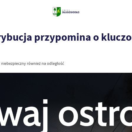
rybucja przypomina o klucz
t niebezpieczny również na odległość