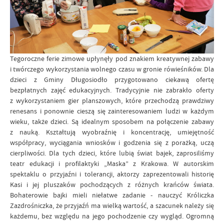
Tegoroczne ferie zimowe upłynęły pod znakiem kreatywnej zabawy
i twórczego wykorzystania wolnego czasu w gronie rówieśników. Dla
dzieci z Gminy Długosiodło przygotowano ciekawą ofertę
bezpłatnych zajęć edukacyjnych. Tradycyjnie nie zabrakło oferty
z wykorzystaniem gier planszowych, które przechodzą prawdziwy
renesans i ponownie cieszą się zainteresowaniem ludzi w każdym
wieku, także dzieci. Są idealnym sposobem na połączenie zabawy
z nauką. Kształtują wyobraźnię i koncentrację, umiejętność
współpracy, wyciągania wniosków i godzenia się z porażką, uczą
cierpliwości. Dla tych dzieci, które lubią świat bajek, zaprosiliśmy
teatr edukacji i profilaktyki „Maska” z Krakowa. W autorskim
spektaklu o przyjaźni i tolerancji, aktorzy zaprezentowali historię
Kasi i jej pluszaków pochodzących z różnych krańców świata.
Bohaterowie bajki mieli niełatwe zadanie - nauczyć Króliczka
Zazdrośniczka, że przyjaźń ma wielką wartość, a szacunek należy się
każdemu, bez względu na jego pochodzenie czy wygląd. Ogromną