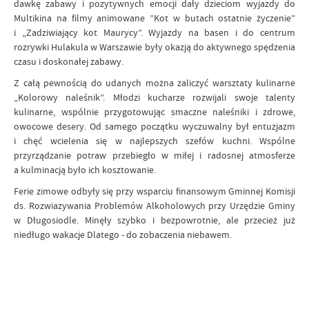
dawkę zabawy i pozytywnych emocji dały dzieciom wyjazdy do
Multikina na filmy animowane ”Kot w butach ostatnie życzenie”
i „Zadziwiający kot Maurycy”. Wyjazdy na basen i do centrum
rozrywki Hulakula w Warszawie były okazją do aktywnego spędzenia
czasu i doskonałej zabawy.
Z całą pewnością do udanych można zaliczyć warsztaty kulinarne
„Kolorowy naleśnik”. Młodzi kucharze rozwijali swoje talenty
kulinarne, wspólnie przygotowując smaczne naleśniki i zdrowe,
owocowe desery. Od samego początku wyczuwalny był entuzjazm
i chęć wcielenia się w najlepszych szefów kuchni. Wspólne
przyrządzanie potraw przebiegło w miłej i radosnej atmosferze
a kulminacją było ich kosztowanie.
Ferie zimowe odbyły się przy wsparciu finansowym Gminnej Komisji
ds. Rozwiazywania Problemów Alkoholowych przy Urzędzie Gminy
w Długosiodle. Minęły szybko i bezpowrotnie, ale przecież już
niedługo wakacje Dlatego - do zobaczenia niebawem.