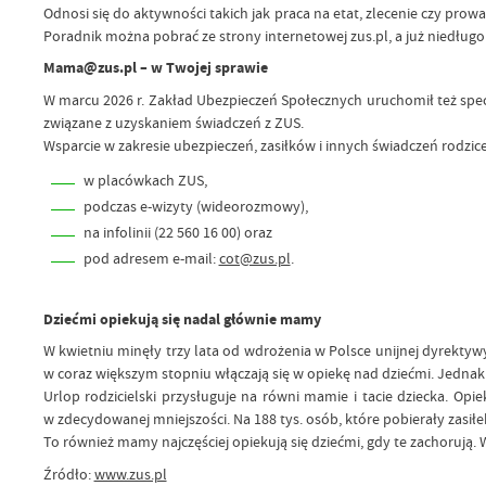
Odnosi się do aktywności takich jak praca na etat, zlecenie czy pro
Poradnik można pobrać ze strony internetowej zus.pl, a już niedług
Mama@zus.pl – w Twojej sprawie
W marcu 2026 r. Zakład Ubezpieczeń Społecznych uruchomił też spec
związane z uzyskaniem świadczeń z ZUS.
Wsparcie w zakresie ubezpieczeń, zasiłków i innych świadczeń rodzi
w placówkach ZUS,
podczas e-wizyty (wideorozmowy),
na infolinii (22 560 16 00) oraz
pod adresem e-mail:
cot@zus.pl
.
Dziećmi opiekują się nadal głównie mamy
W kwietniu minęły trzy lata od wdrożenia w Polsce unijnej dyrekty
w coraz większym stopniu włączają się w opiekę nad dziećmi. Jednak
Urlop rodzicielski przysługuje na równi mamie i tacie dziecka. Opie
w zdecydowanej mniejszości. Na 188 tys. osób, które pobierały zasiłe
To również mamy najczęściej opiekują się dziećmi, gdy te zachorują.
Źródło:
www.zus.pl