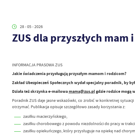
28 - 05 - 2026
ZUS dla przyszłych mam i
INFORMACJA PRASOWA ZUS
Jakie świadczenia przysługują przyszłym mamom i rodzicom?
Zakład Ubezpieczeń Społecznych wydał specjalny poradnik, by był
Działa też skrzynka e-mailowa
mama@zus.pl
gdzie rodzice mogą w
Poradnik ZUS daje jasne wskazówki, co zrobić w konkretnej sytuacji 
otrzymać. Publikacja opisuje szczegółowo zasady korzystania z:
zasiłku macierzyńskiego,
zasiłku chorobowego z powodu niezdolności do pracy w trakcie
zasiłku opiekuńczego, który przysługuje na opiekę nad chorym