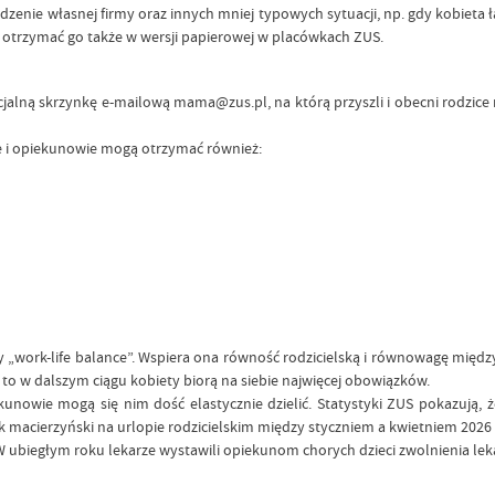
wadzenie własnej firmy oraz innych mniej typowych sytuacji, np. gdy kobie
o otrzymać go także w wersji papierowej w placówkach ZUS.
jalną skrzynkę e-mailową mama@zus.pl, na którą przyszli i obecni rodzice 
ce i opiekunowie mogą otrzymać również:
wy „work-life balance”. Wspiera ona równość rodzicielską i równowagę mi
 to w dalszym ciągu kobiety biorą na siebie najwięcej obowiązków.
kunowie mogą się nim dość elastycznie dzielić. Statystyki ZUS pokazują, ż
k macierzyński na urlopie rodzicielskim między styczniem a kwietniem 2026 r.
 W ubiegłym roku lekarze wystawili opiekunom chorych dzieci zwolnienia leka