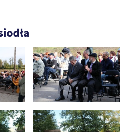
siodła