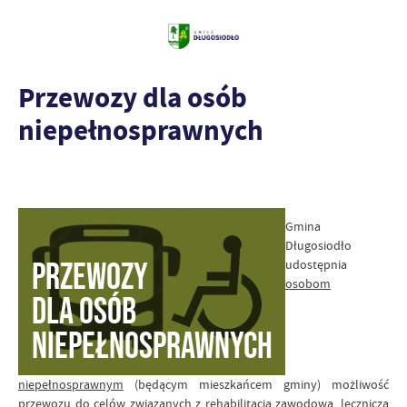
Przewozy dla osób
niepełnosprawnych
Gmina
Długosiodło
udostępnia
osobom
niepełnosprawnym
(będącym mieszkańcem gminy) możliwość
przewozu do celów związanych z rehabilitacją zawodową, leczniczą