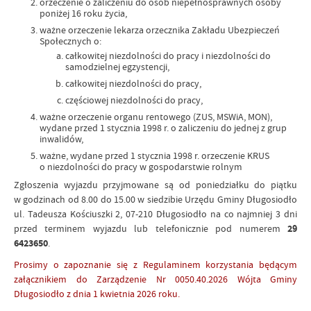
orzeczenie o zaliczeniu do osób niepełnosprawnych osoby
poniżej 16 roku życia,
ważne orzeczenie lekarza orzecznika Zakładu Ubezpieczeń
Społecznych o:
całkowitej niezdolności do pracy i niezdolności do
samodzielnej egzystencji,
całkowitej niezdolności do pracy,
częściowej niezdolności do pracy,
ważne orzeczenie organu rentowego (ZUS, MSWiA, MON),
wydane przed 1 stycznia 1998 r. o zaliczeniu do jednej z grup
inwalidów,
ważne, wydane przed 1 stycznia 1998 r. orzeczenie KRUS
o niezdolności do pracy w gospodarstwie rolnym
Zgłoszenia wyjazdu przyjmowane są od poniedziałku do piątku
w godzinach od 8.00 do 15.00 w siedzibie Urzędu Gminy Długosiodło
ul. Tadeusza Kościuszki 2, 07-210 Długosiodło na co najmniej 3 dni
przed terminem wyjazdu lub telefonicznie pod numerem
29
6423650
.
Prosimy o zapoznanie się z Regulaminem korzystania będącym
załącznikiem do Zarządzenie Nr 0050.40.2026 Wójta Gminy
Długosiodło z dnia 1 kwietnia 2026 roku.