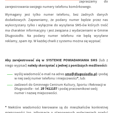
zapraszamy do
zarejestrowania swojego numery telefonu komórkowego.
Wymagany jest tylko numer telefonu, bez żadnych danych
dodatkowych. Zapewniamy, że podany numer będzie przez nas
wykorzystany tylko i wyłącznie do wysyłania SMS-ów których treść
ma charakter informacyjny i jest związana z wydarzeniami w Gminie
Długosiodło. Na podany numer telefonu nie będą wysyłane
reklamy, spam itp. W każdej chwili z systemu można się wypisać.
Aby zarejestrować się w SYSTEMIE POWIADAMIANIA SMS
(lub z
niego wypisać)
należy skorzystać z jednej z poniższych możliwości:
wyślij wiadomość e-mail na adres
sms@dlugosiodlo.pl
i podaj
w niej swój numer telefonu i miejscowości
*
, lub:
zadzwoń do Gminnego Centrum Kultury, Sportu i Rekreacji w
Długosiodle - tel.
29 7412187
i podaj pracownikowi swój
numer i nazwę miejscowości.
*
Niektóre wiadomości kierowane są do mieszkańców konkretnej
miejscowości (np. informacja o planowanych wyłączeniach prądu)