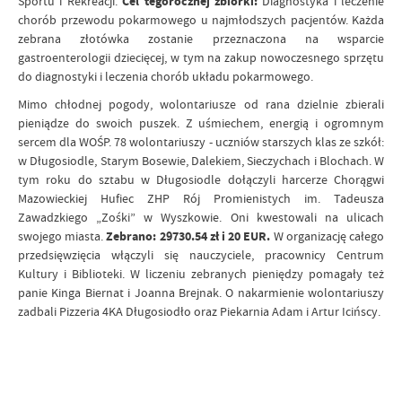
Sportu i Rekreacji.
Cel tegorocznej zbiórki:
Diagnostyka i leczenie
chorób przewodu pokarmowego u najmłodszych pacjentów. Każda
zebrana złotówka zostanie przeznaczona na wsparcie
gastroenterologii dziecięcej, w tym na zakup nowoczesnego sprzętu
do diagnostyki i leczenia chorób układu pokarmowego.
Mimo chłodnej pogody, wolontariusze od rana dzielnie zbierali
pieniądze do swoich puszek. Z uśmiechem, energią i ogromnym
sercem dla WOŚP. 78 wolontariuszy - uczniów starszych klas ze szkół:
w Długosiodle, Starym Bosewie, Dalekiem, Sieczychach i Blochach. W
tym roku do sztabu w Długosiodle dołączyli harcerze Chorągwi
Mazowieckiej Hufiec ZHP Rój Promienistych im. Tadeusza
Zawadzkiego „Zośki” w Wyszkowie. Oni kwestowali na ulicach
swojego miasta.
Zebrano: 29730.54 zł i 20 EUR.
W organizację całego
przedsięwzięcia włączyli się nauczyciele, pracownicy Centrum
Kultury i Biblioteki. W liczeniu zebranych pieniędzy pomagały też
panie Kinga Biernat i Joanna Brejnak. O nakarmienie wolontariuszy
zadbali Pizzeria 4KA Długosiodło oraz Piekarnia Adam i Artur Icińscy.