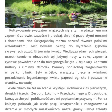
Kultywowanie zwyczajów wiążących się z tym wydarzeniem ma
zapewnić zdrowie, szczęście i urodzaj, chronić przed złymi mocami
i chorobami. Noc Świętojańską można nazwać również polskimi
walentynkami. Jest bowiem okazją do wyrażania głęboko
skrywanych uczuć, flirtowania i wróżb. Według pradawnych wierzeń,
uczestniczenie w obrzędach tej jedynej nocy w roku, zapewnia
życiowe powodzenie aż do następnego święta. Z tej okazji Centrum
Kultury i Gminny Ośrodek Pomocy Społecznej zorganizowały
w parku piknik. Były wróżby, warsztaty plecenia wianków,
poszukiwanie legendarnego kwiatu paproci, ognisko i puszczanie
wianków na wodę.
Wiele działo się też na scenie. Wystąpili uczniowie klas pierwszych,
drugich i trzecich Zespołu Szkolno – Przedszkolnego w Długosiodle,
którzy zachwycili publiczność swoimi popisami artystycznymi. Po raz
kolejny pokazali, jak wiele pasji, kreatywności i zaangażowania
drzemie w młodych mieszkańcach naszej gminy. Swoje talenty