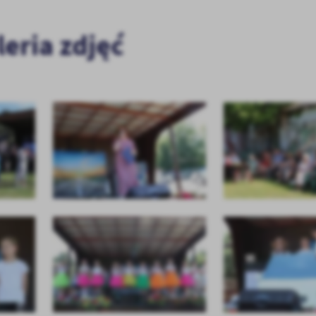
leria zdjęć