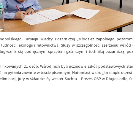
lnopolskiego Turnieju Wiedzy Pożarniczej „Młodzież zapobiega pożaro
 ludności, ekologii i ratownictwa. Służy w szczególności szerzeniu wśród
giwania się podręcznym sprzętem gaśniczym i techniką pożarniczą, poznaw
ifikowanych 21 osób. Wśród nich byli uczniowie szkół podstawowych startuj
na pytania zawarte w teście pisemnym. Natomiast w drugim etapie uczestni
liminacji, jury w składzie: Sylwester Suchta – Prezes OSP w Długosiodle, S