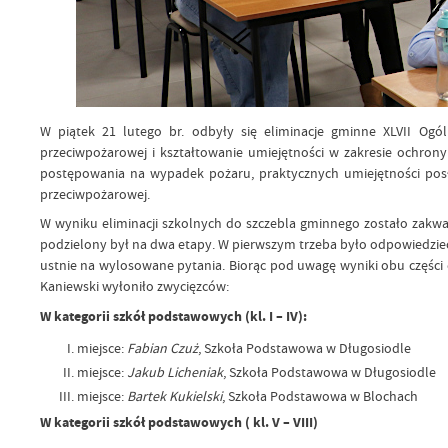
W piątek 21 lutego br. odbyły się eliminacje gminne XLVII Ogó
przeciwpożarowej i kształtowanie umiejętności w zakresie ochrony
postępowania na wypadek pożaru, praktycznych umiejętności posłu
przeciwpożarowej.
W wyniku eliminacji szkolnych do szczebla gminnego zostało zakwal
podzielony był na dwa etapy. W pierwszym trzeba było odpowiedzieć 
ustnie na wylosowane pytania. Biorąc pod uwagę wyniki obu części e
Kaniewski wyłoniło zwycięzców:
W kategorii szkół podstawowych (kl. I – IV):
miejsce:
Fabian Czuż
, Szkoła Podstawowa w Długosiodle
miejsce:
Jakub Licheniak
, Szkoła Podstawowa w Długosiodle
miejsce:
Bartek Kukielski
, Szkoła Podstawowa w Blochach
W kategorii szkół podstawowych ( kl. V – VIII)