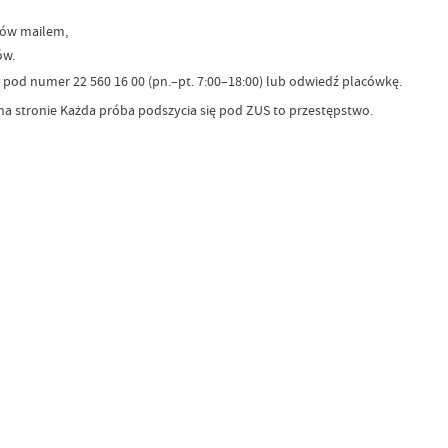
tów mailem,
ów.
 pod numer 22 560 16 00 (pn.–pt. 7:00–18:00) lub odwiedź placówkę.
z na stronie Każda próba podszycia się pod ZUS to przestępstwo.