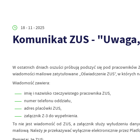
18 - 11 - 2025
Komunikat ZUS - "Uwaga,
W ostatnich dniach oszuści próbują podszyć się pod pracowników Z
wiadomości mailowe zatytułowane „Oświadczenie ZUS”, w których nada
Wiadomość zawiera:
imię i nazwisko rzeczywistego pracownika ZUS,
numer telefonu oddziału,
adres placówki ZUS,
załącznik Z-3 do wypełnienia.
To nie jest wiadomość od ZUS, a załącznik służy wyłudzeniu dan
mailową. Należy je przekazywać wyłącznie elektronicznie przez Plat
Pamiętaj, że ZUS: