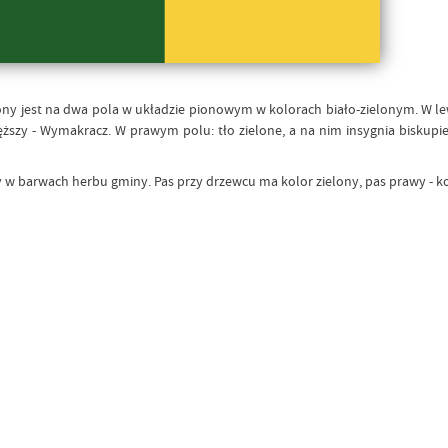
ony jest na dwa pola w układzie pionowym w kolorach biało-zielonym. W le
ęższy - Wymakracz. W prawym polu: tło zielone, a na nim insygnia biskupie 
 w barwach herbu gminy. Pas przy drzewcu ma kolor zielony, pas prawy - ko