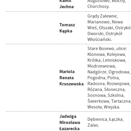
Kamil
Augustowo, Blochy,
Jechna
Chorchosy.
Grądy Zalewne,
Marianowo, Nowa
Tomasz
Wieś, Olszaki, Ostrykó
Kępka
Dworski, Ostrykół
Włościański.
Stare Bosewo, ulice:
Klonowa, Kolejowa,
Krótka, Letniskowa,
Modrzewiowa,
Mariola
Nadgórze, Ogrodowa,
Renata
Pogodna, Polna,
Kruszewska
Radosna, Rozwojowa,
Różana, Słoneczna,
Sosnowa, Szkolna,
Świerkowa, Tartaczna
Wesoła, Wiejska.
Jadwiga
Dębienica, Łączka,
Mirosława
Zalas.
Łazarecka