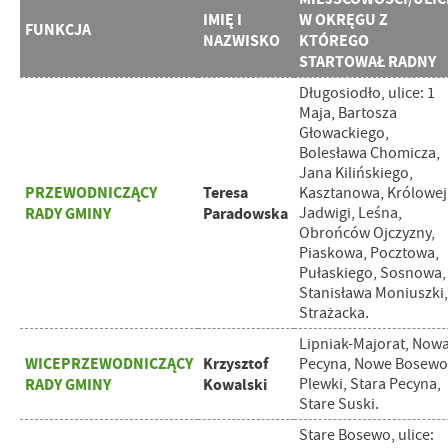
IMIĘ I
W OKRĘGU Z
FUNKCJA
NAZWISKO
KTÓREGO
STARTOWAŁ RADNY
Długosiodło, ulice: 1
Maja, Bartosza
Głowackiego,
Bolesława Chomicza,
Jana Kilińskiego,
PRZEWODNICZĄCY
Teresa
Kasztanowa, Królowej
RADY GMINY
Paradowska
Jadwigi, Leśna,
Obrońców Ojczyzny,
Piaskowa, Pocztowa,
Pułaskiego, Sosnowa,
Stanisława Moniuszki,
Strażacka.
Lipniak-Majorat, Now
WICEPRZEWODNICZĄCY
Krzysztof
Pecyna, Nowe Bosewo
RADY GMINY
Kowalski
Plewki, Stara Pecyna,
Stare Suski.
Stare Bosewo, ulice: