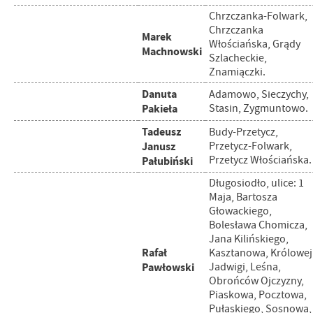
Chrzczanka-Folwark,
Chrzczanka
Marek
Włościańska, Grądy
Machnowski
Szlacheckie,
Znamiączki.
Danuta
Adamowo, Sieczychy,
Pakieła
Stasin, Zygmuntowo.
Tadeusz
Budy-Przetycz,
Janusz
Przetycz-Folwark,
Przetycz Włościańska.
Pałubiński
Długosiodło, ulice: 1
Maja, Bartosza
Głowackiego,
Bolesława Chomicza,
Jana Kilińskiego,
Rafał
Kasztanowa, Królowej
Pawłowski
Jadwigi, Leśna,
Obrońców Ojczyzny,
Piaskowa, Pocztowa,
Pułaskiego, Sosnowa,