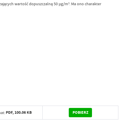
zających wartość dopuszczalną 50 µg/m³. Ma ono charakter
POBIERZ
PDF,
100.06 KB
at: