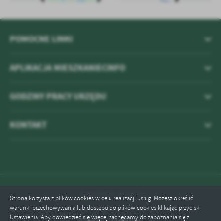
POMOCNE LINKI
APLIKACJA MIESZKANIECINFO
GODZINY PRACY URZĘDU
KONTAKT
Odwiedzin: 822012
Strona korzysta z plików cookies w celu realizacji usług. Możesz określić
warunki przechowywania lub dostępu do plików cookies klikając przycisk
Online: 2
Ustawienia. Aby dowiedzieć się więcej zachęcamy do zapoznania się z