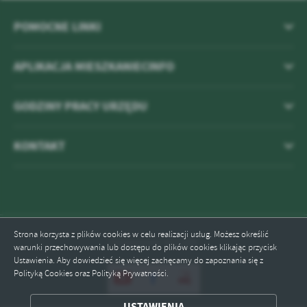
POMOCNE LINKI
APLIKACJA MIESZKANIECINFO
GODZINY PRACY URZĘDU
KONTAKT
Strona korzysta z plików cookies w celu realizacji usług. Możesz określić
Odwiedzin: 821269
warunki przechowywania lub dostępu do plików cookies klikając przycisk
Ustawienia. Aby dowiedzieć się więcej zachęcamy do zapoznania się z
Polityką Cookies oraz Polityką Prywatności.
ZAPISZ WYBRANE
USTAWIENIA