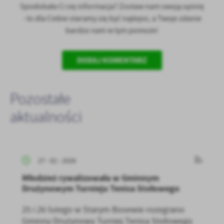
Spodobała Ci się informacja? Zostaw nam swoją opinię
- to dla Ciebie staramy się być najlepsi, a Twoje zdanie
bardzo nam w tym pomoże!
DODAJ KOMENTARZ
Pozostałe
aktualności
27 - 02 - 2026
Młodzież rywalizowała w Gminnym
Drużynowym Turnieju Tenisa Stołowego
25 i 26 lutego w Starym Bosewie rozegrano
Gminny Drużynowy Turniej Tenisa Stołowego