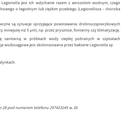
i Legionella jest ich wdychanie razem z aerozolem wodnym, czego
howego o łagodnym lub ciężkim przebiegu (Legionelloza – choroba
pieczne są sytuacje sprzyjające powstawaniu drobnocząsteczkowych
 mniejszej niż 5 μm), np. przez prysznice, fontanny czy klimatyzację.
ję sanitarną w próbkach wody ciepłej pobranych w szpitalach
cja wodociągowa jest skolonizowana przez bakterie Legionella sp.
udynkach:
go 28 pod numerem telefonu 297423245 w. 26