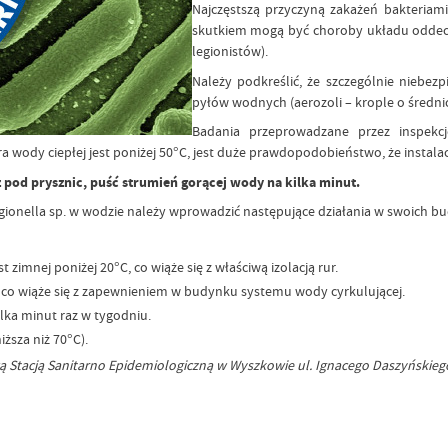
Najczęstszą przyczyną zakażeń bakteriam
skutkiem mogą być choroby układu oddec
legionistów).
Należy podkreślić, że szczególnie niebez
pyłów wodnych (aerozoli – krople o średnicy
Badania przeprowadzane przez inspekc
 wody ciepłej jest poniżej 50°C, jest duże prawdopodobieństwo, że instala
 pod prysznic, puść strumień gorącej wody na kilka minut.
gionella sp. w wodzie należy wprowadzić następujące działania w swoich b
imnej poniżej 20°C, co wiąże się z właściwą izolacją rur.
ch, co wiąże się z zapewnieniem w budynku systemu wody cyrkulującej.
lka minut raz w tygodniu.
sza niż 70°C).
wą Stacją Sanitarno Epidemiologiczną w Wyszkowie ul. Ignacego Daszyńskie