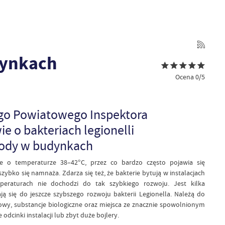
dynkach
Ocena 0/5
o Powiatowego Inspektora
 o bakteriach legionelli
 wody w budynkach
zie o temperaturze 38–42°C, przez co bardzo często pojawia się
szybko się namnaża. Zdarza się też, że bakterie bytują w instalacjach
eraturach nie dochodzi do tak szybkiego rozwoju. Jest kilka
ą się do jeszcze szybszego rozwoju bakterii Legionella. Należą do
łowy, substancje biologiczne oraz miejsca ze znacznie spowolnionym
dcinki instalacji lub zbyt duże bojlery.