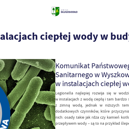
stalacjach ciepłej wody w bu
Komunikat Państwoweg
Sanitarnego w Wyszkowie
w instalacjach ciepłej
Legionella najlepiej rozwija się w wod
w instalacjach z wodą ciepłą i tam bardzo 
z zimną wodą, jednak w niższych temp
dodatkowych czynników, które przyczyniaj
nich: osady takie jak rdza czy kamień kot
przepływem wody – są to na przykład ślepe o