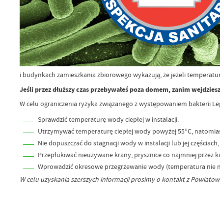
i budynkach zamieszkania zbiorowego wykazują, że jeżeli temperatura
Jeśli przez dłuższy czas przebywałeś poza domem, zanim wejdziesz
W celu ograniczenia ryzyka związanego z występowaniem bakterii Le
Sprawdzić temperaturę wody ciepłej w instalacji.
Utrzymywać temperaturę ciepłej wody powyżej 55°C, natomiast z
Nie dopuszczać do stagnacji wody w instalacji lub jej częścia
Przepłukiwać nieużywane krany, prysznice co najmniej przez ki
Wprowadzić okresowe przegrzewanie wody (temperatura nie niż
W celu uzyskania szerszych informacji prosimy o kontakt z Powiato