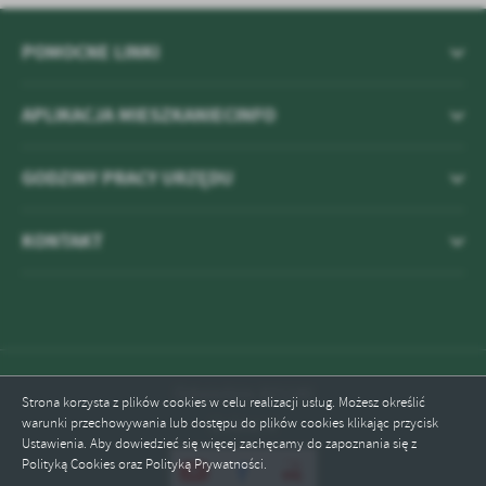
POMOCNE LINKI
APLIKACJA MIESZKANIECINFO
GODZINY PRACY URZĘDU
KONTAKT
Odwiedzin: 821140
Strona korzysta z plików cookies w celu realizacji usług. Możesz określić
warunki przechowywania lub dostępu do plików cookies klikając przycisk
Online: 4
Ustawienia. Aby dowiedzieć się więcej zachęcamy do zapoznania się z
Polityką Cookies oraz Polityką Prywatności.
ZAPISZ WYBRANE