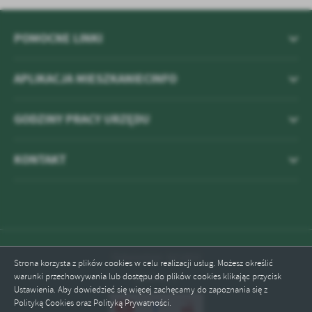
POMOCNE LINKI
APLIKACJA MIESZKANIECINFO
GODZINY PRACY URZĘDU
KONTAKT
Odwiedzin: 821803
Strona korzysta z plików cookies w celu realizacji usług. Możesz określić
warunki przechowywania lub dostępu do plików cookies klikając przycisk
Online: 1
Ustawienia. Aby dowiedzieć się więcej zachęcamy do zapoznania się z
Polityką Cookies oraz Polityką Prywatności.