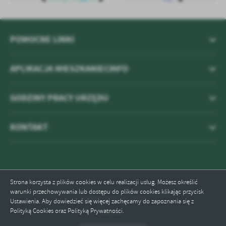
POMOCNE LINKI
APLIKACJA MIESZKANIECINFO
GODZINY PRACY URZĘDU
KONTAKT
Strona korzysta z plików cookies w celu realizacji usług. Możesz określić
warunki przechowywania lub dostępu do plików cookies klikając przycisk
Odwiedzin: 821589
Ustawienia. Aby dowiedzieć się więcej zachęcamy do zapoznania się z
Polityką Cookies oraz Polityką Prywatności.
Online: 3
ZAPISZ WYBRANE