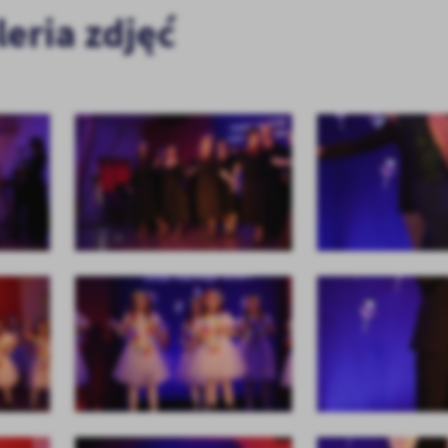
leria zdjęć