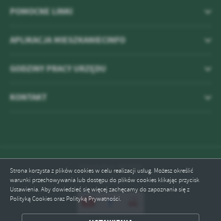
POMOCNE LINKI
APLIKACJA MIESZKANIECINFO
GODZINY PRACY URZĘDU
KONTAKT
Odwiedzin: 821995
Strona korzysta z plików cookies w celu realizacji usług. Możesz określić
warunki przechowywania lub dostępu do plików cookies klikając przycisk
Online: 3
Ustawienia. Aby dowiedzieć się więcej zachęcamy do zapoznania się z
Polityką Cookies oraz Polityką Prywatności.
ZAPISZ WYBRANE