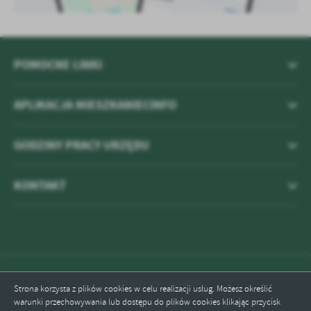
POMOCNE LINKI
APLIKACJA MIESZKANIECINFO
GODZINY PRACY URZĘDU
KONTAKT
Odwiedzin: 821805
Strona korzysta z plików cookies w celu realizacji usług. Możesz określić
warunki przechowywania lub dostępu do plików cookies klikając przycisk
Online: 2