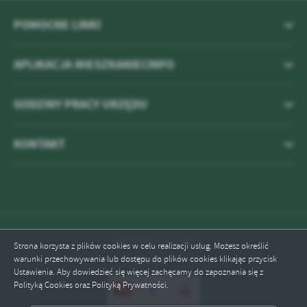
POMOCNE LINKI
APLIKACJA MIESZKANIECINFO
GODZINY PRACY URZĘDU
KONTAKT
Odwiedzin: 821550
Strona korzysta z plików cookies w celu realizacji usług. Możesz określić
warunki przechowywania lub dostępu do plików cookies klikając przycisk
Online: 1
Ustawienia. Aby dowiedzieć się więcej zachęcamy do zapoznania się z
Polityką Cookies oraz Polityką Prywatności.
ZAPISZ WYBRANE