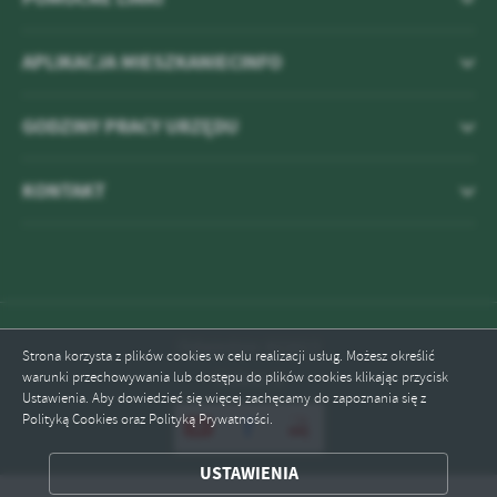
APLIKACJA MIESZKANIECINFO
GODZINY PRACY URZĘDU
KONTAKT
Odwiedzin: 822013
Strona korzysta z plików cookies w celu realizacji usług. Możesz określić
warunki przechowywania lub dostępu do plików cookies klikając przycisk
Online: 3
Ustawienia. Aby dowiedzieć się więcej zachęcamy do zapoznania się z
Polityką Cookies oraz Polityką Prywatności.
ZAPISZ WYBRANE
USTAWIENIA